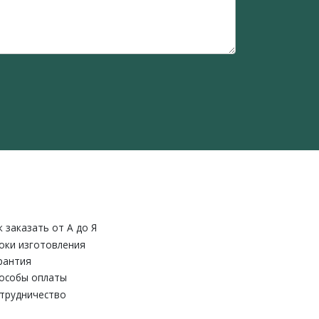
к заказать от A до Я
оки изготовления
рантия
особы оплаты
трудничество