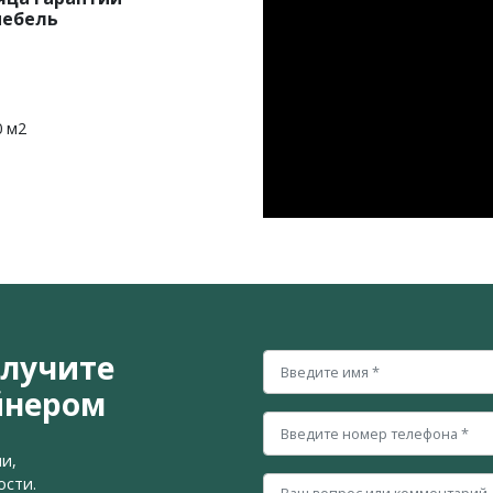
мебель
0 м2
олучите
йнером
и,
ости.