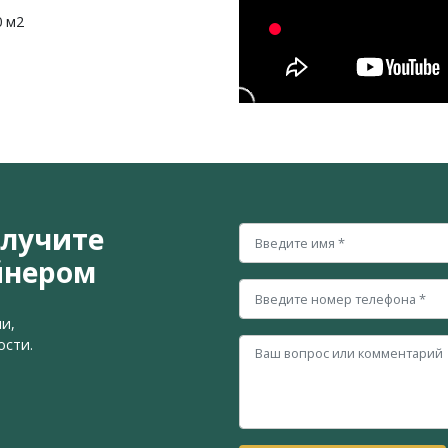
0 м2
олучите
йнером
и,
ости.