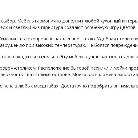
й выбор. Мебель гармонично дополнит любой кухонный интерье
ерх и светлый низ гарнитура создают особенную игру цветов.
кинали - высокопрочное закаленное стекло. Удобная столешниц
 разрушению при высоких температурах. Не боятся поврежде
ров находится отдельно. Эту мебель лучше заказывать для о
тровом-столиком. Расположение бытовой техники и мойки про
оверхность - на столике-острове. Мойка расположена напроти
полнена в любых масштабах. Достаточно подобрать оптимальн