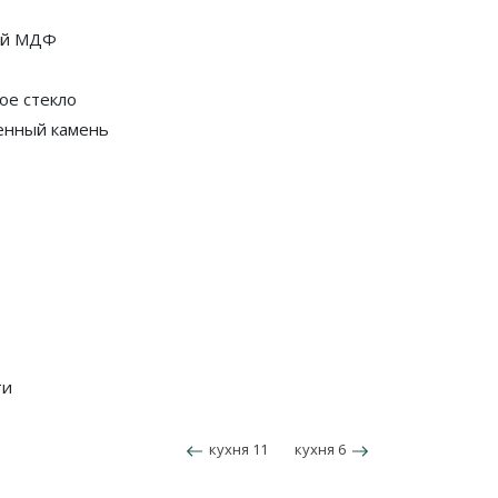
ый МДФ
ое стекло
енный камень
ти
кухня 11
кухня 6