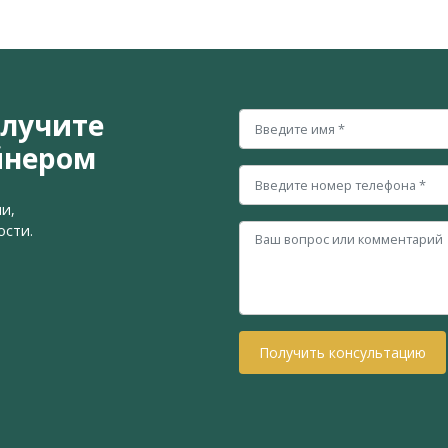
олучите
йнером
и,
ости.
Получить консультацию