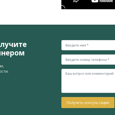
олучите
йнером
и,
ости.
Получить консультацию