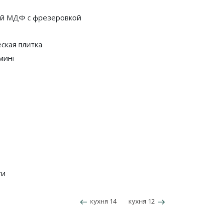
й МДФ с фрезеровкой
ская плитка
минг
ти
кухня 14
кухня 12