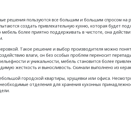
лые решения пользуются все большим и большим спросом на р
пытаются создать привлекательную кухню, которая будет по
ю мебель более приятно поддерживать в чистоте, она действ
и.
зеровкой. Такое решение и выбор производителя можно поня
оздействию влаги, он без особых проблем переносит перепады
рельефности и уникальности, мебель становится более привле
димую жесткость и выносливость. Скинали выполнено из кера
небольшой городской квартиры, хрущевки или офиса. Несмотр
 необходимые отделения для хранения кухонных принадлежност
дели.