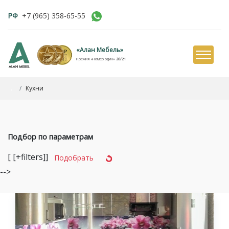
РФ
+7 (965) 358-65-55
«Алан Мебель»
Премия «Номер один»
20/21
...
Кухни
Подбор по параметрам
[ [+filters]]
Подобрать
-->