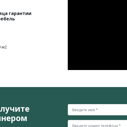
яца гарантии
мебель
0 м2
олучите
йнером