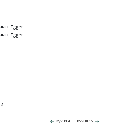
минг Egger
минг Egger
ти
кухня 4
кухня 15