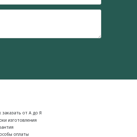
к заказать от A до Я
оки изготовления
рантия
особы оплаты