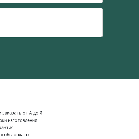
к заказать от A до Я
оки изготовления
рантия
особы оплаты