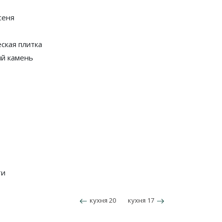
сеня
ская плитка
й камень
ти
кухня 20
кухня 17