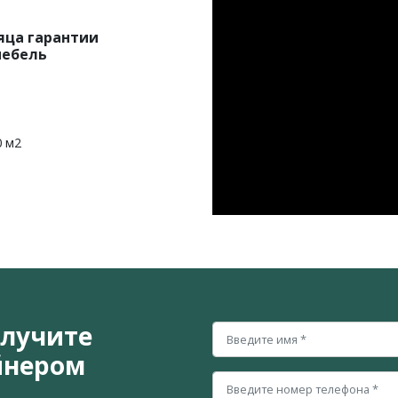
яца гарантии
мебель
0 м2
олучите
йнером