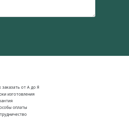
к заказать от A до Я
оки изготовления
рантия
особы оплаты
трудничество