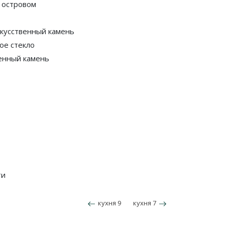
с островом
кусственный камень
ое стекло
енный камень
ти
кухня 9
кухня 7