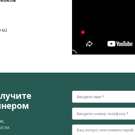
мебель
0 м2
олучите
йнером
и,
ости.