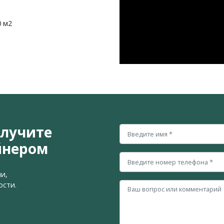
0 м2
олучите
йнером
и,
ости.