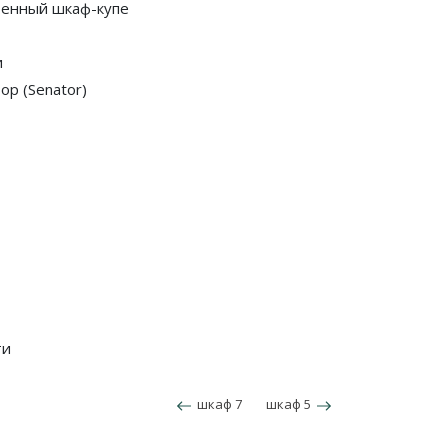
оенный шкаф-купе
и
ор (Senator)
ти
шкаф 7
шкаф 5