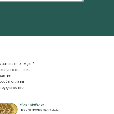
к заказать от A до Я
оки изготовления
рантия
особы оплаты
трудничество
«Алан Мебель»
Премия «Номер один» 2020,