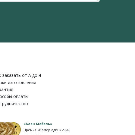
к заказать от A до Я
оки изготовления
рантия
особы оплаты
трудничество
«Алан Мебель»
Премия «Номер один» 2020,