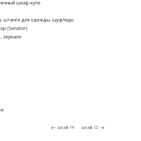
оенный шкаф-купе
, штанги для одежды, шуфляды
ор (Senator)
, зеркало
ти
шкаф 14
шкаф 12