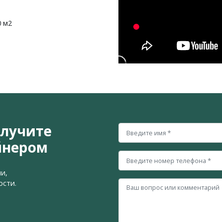
0 м2
олучите
йнером
и,
ости.