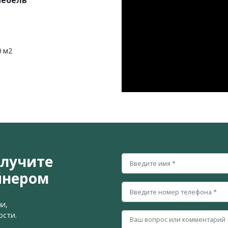
мебель
0 м2
олучите
йнером
и,
ости.