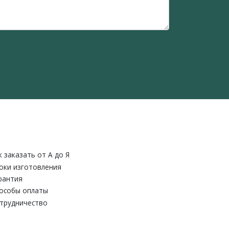
к заказать от A до Я
оки изготовления
рантия
особы оплаты
трудничество