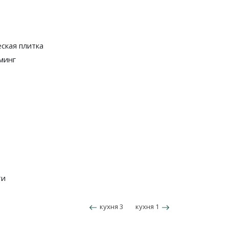
ская плитка
минг
ти
кухня 3
кухня 1