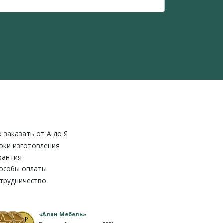
к заказать от A до Я
оки изготовления
рантия
особы оплаты
трудничество
«Алан Мебель»