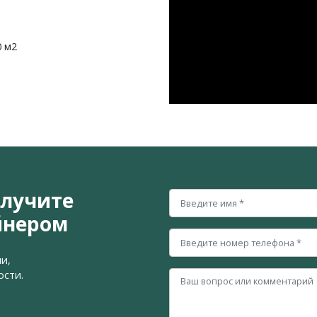
0 м2
олучите
йнером
и,
ости.