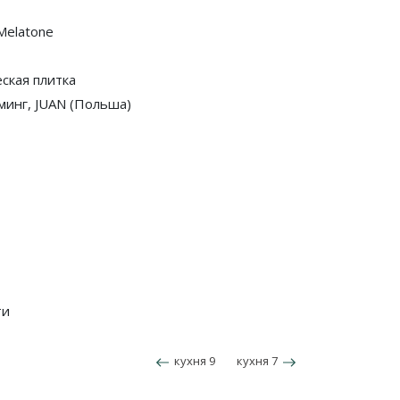
Melatone
ская плитка
инг, JUAN (Польша)
ти
кухня 9
кухня 7